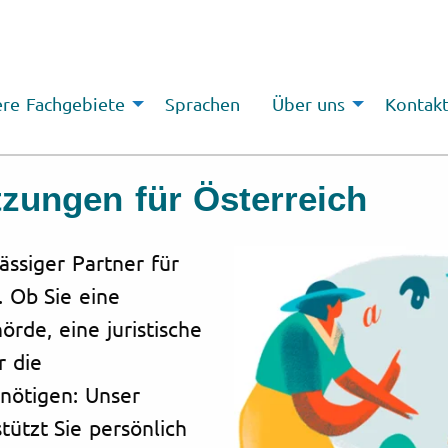
re Fachgebiete
Sprachen
Über uns
Kontak
tzungen für Österreich
lässiger Partner für
. Ob Sie eine
rde, eine juristische
r die
enötigen: Unser
ützt Sie persönlich