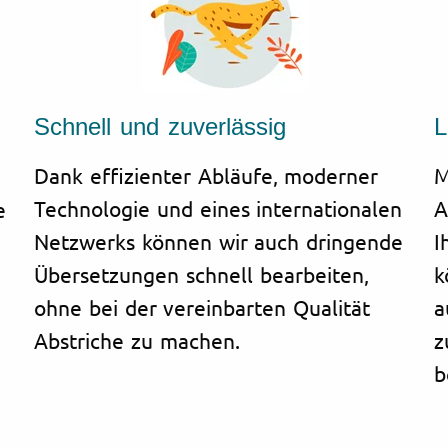
Schnell und zuverlässig
L
Dank effizienter Abläufe, moderner
M
Technologie und eines internationalen
A
e
Netzwerks können wir auch dringende
I
Übersetzungen schnell bearbeiten,
k
ohne bei der vereinbarten Qualität
a
Abstriche zu machen.
z
b