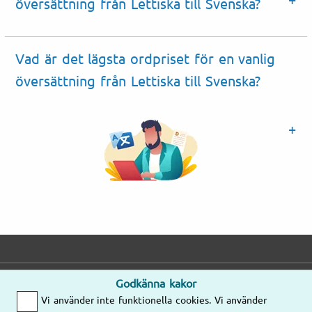
översättning från Lettiska till Svenska?
Vad är det lägsta ordpriset för en vanlig
översättning från Lettiska till Svenska?
Godkänna kakor
E-post
Telefon
Adress
Vi använder inte funktionella cookies. Vi använder
Mejla oss gärna
Mån–Fre