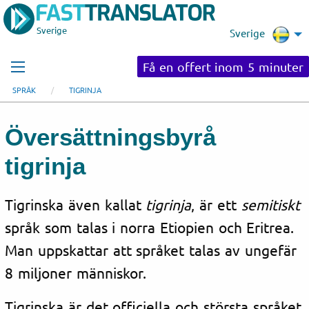
Sverige
Sverige
Få en offert inom 5 minuter
SPRÅK
TIGRINJA
Översättningsbyrå
tigrinja
Tigrinska även kallat
tigrinja
, är ett
semitiskt
språk som talas i norra Etiopien och Eritrea.
Man uppskattar att språket talas av ungefär
8 miljoner människor.
Tigrinska är det officiella och största språket