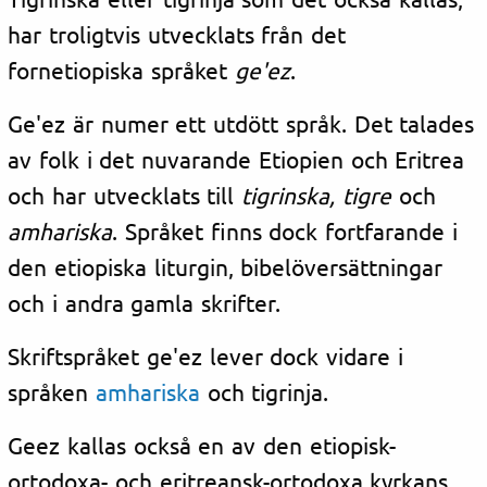
har troligtvis utvecklats från det
fornetiopiska språket
ge'ez
.
Ge'ez är numer ett utdött språk. Det talades
av folk i det nuvarande Etiopien och Eritrea
och har utvecklats till
tigrinska, tigre
och
amhariska
. Språket finns dock fortfarande i
den etiopiska liturgin, bibelöversättningar
och i andra gamla skrifter.
Skriftspråket ge'ez lever dock vidare i
språken
amhariska
och tigrinja.
Geez kallas också en av den etiopisk-
ortodoxa- och eritreansk-ortodoxa kyrkans