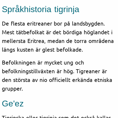
Språkhistoria
tigrinja
De flesta eritreaner bor på landsbygden.
Mest tätbefolkat är det bördiga höglandet i
mellersta
Eritrea
, medan de torra områdena
längs kusten är glest befolkade.
Befolkningen är mycket ung och
befolkningstillväxten är hög. Tigreaner är
den största av nio officiellt erkända etniska
grupper.
Ge'ez
Tigrinska eller tigrinja som det också kallas,