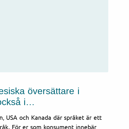
esiska översättare i
också i…
en, USA och Kanada där språket är ett
pråk. För er som konsument innebär