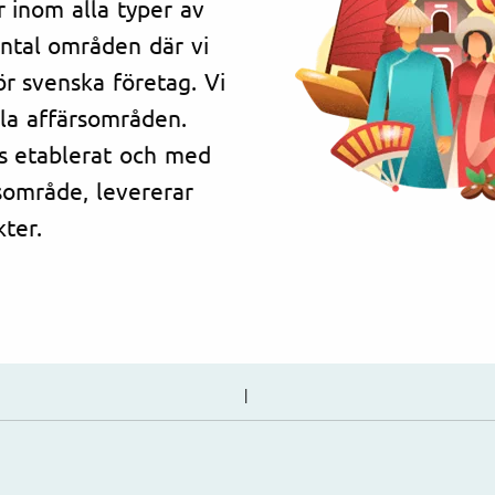
r inom alla typer av
 antal områden där vi
ör svenska företag. Vi
lla affärsområden.
ns etablerat och med
sområde, levererar
ter.