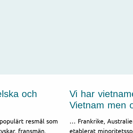
lska
och
Vi har vietnam
Vietnam men 
a populärt resmål som
… Frankrike, Australi
tyskar, fransmän,
etablerat minoritetss