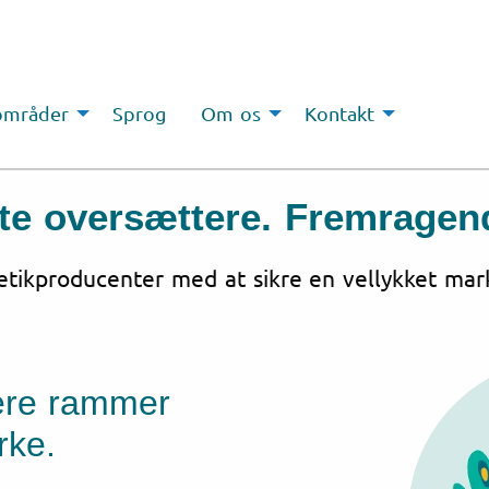
områder
Sprog
Om os
Kontakt
te oversættere. Fremragend
etikproducenter med at sikre en vellykket mar
tere rammer
rke.