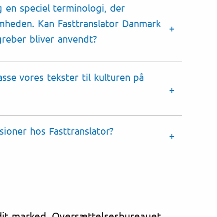
g en speciel
terminologi
, der
omheden. Kan Fasttranslator Danmark
greber bliver anvendt?
asse vores tekster til kulturen på
isioner
hos Fasttranslator?
 dit marked. Oversættelsesbureauet