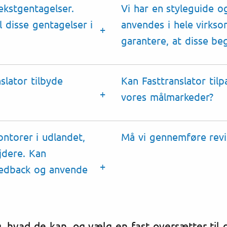
kstgentagelser.
Vi har en styleguide o
l disse
gentagelser
i
anvendes i hele virks
garantere, at disse be
slator tilbyde
Kan Fasttranslator tilp
vores
målmarkeder
?
ontorer i udlandet,
Må vi gennemføre
rev
jdere. Kan
edback
og anvende
, hvad de kan, og vælg en fast oversætter til