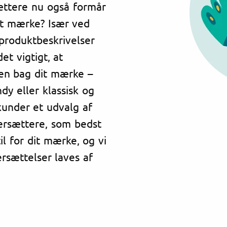
sættere nu også formår
it mærke? Især ved
produktbeskrivelser
t vigtigt, at
ien bag dit mærke –
y eller klassisk og
 kunder et udvalg af
ersættere, som bedst
l for dit mærke, og vi
rsættelser laves af