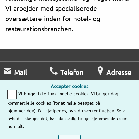
Vi arbejder med specialiserede
oversættere inden for hotel- og
restaurationsbranchen.
Mail
Telefon
Adresse
Send os gerne en
Man-fre
Accepter cookies
e-mail,
8:00-17:00
Vi bruger ikke funktionelle cookies. Vi bruger dog
Lokationer
så kontakter vi
kommercielle cookies (for at måle besøget på
jer!
78 77 50 37
hjemmesiden). Du hjælper os, hvis du sætter flueben. Selv
hvis du ikke gør det, kan du stadig bruge hjemmesiden som
Send os en
normalt.
mail