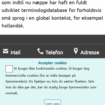
som indtil nu næppe har haft en fuldt
udviklet terminologidatabase for forholdsvis
små sprog i en global kontekst, for eksempel
hollandsk.
Mail
Telefon
Adresse
Send os gerne en
Man-fre
Accepter cookies
e-mail,
8:00-17:00
Vi bruger ikke funktionelle cookies. Vi bruger dog
Lokationer
så kontakter vi
kommercielle cookies (for at måle besøget på
jer!
78 77 50 37
hjemmesiden). Du hjælper os, hvis du sætter flueben. Selv
hvis du ikke gør det, kan du stadig bruge hjemmesiden som
Send os en
normalt.
mail
Gem valg