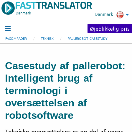
Danmark
Danmark
Øjeblikkelig pris
FAGOMRÅDER
TEKNISK
PALLEROBOT CASESTUDY
Casestudy af pallerobot:
Intelligent brug af
terminologi i
oversættelsen af
robotsoftware
Tekniske oversættelser er en del af vores