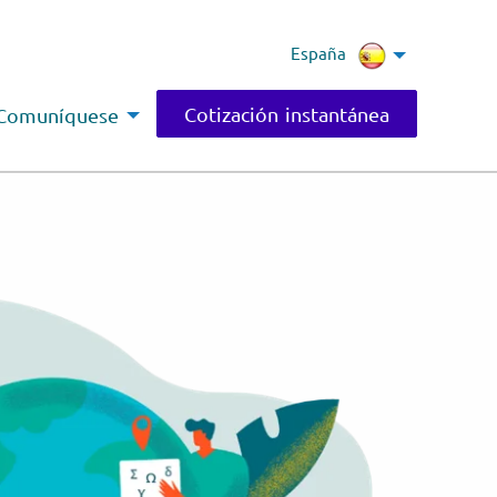
España
Cotización instantánea
Comuníquese