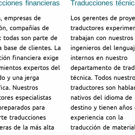
ciones financieras
Traducciones técni
, empresas de
Los gerentes de proye
ión, compañías de
traductores experime
: todas son parte de
trabajan con nuestros
a base de clientes. La
ingenieros del lengua
ción financiera exige
internos en nuestro
mientos expertos del
departamento de trad
o y una jerga
técnica. Todos nuestr
fica. Nuestros
traductores son habla
tores especialistas
nativos del idioma de
preparados para
destino y tienen años
rte traducciones
experiencia con la
ieras de la más alta
traducción de materia