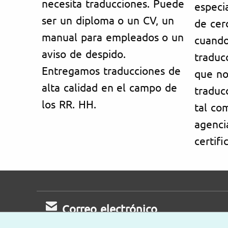
necesita traducciones. Puede
especi
ser un diploma o un CV, un
de cer
manual para empleados o un
cuand
aviso de despido.
traducc
Entregamos traducciones de
que no
alta calidad en el campo de
traducc
los RR. HH.
tal co
agenci
certifi
Correo electrónico
Le responderemos lo antes posible.