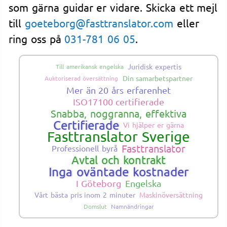
som gärna guidar er vidare. Skicka ett mejl
till
goeteborg@fasttranslator.com
eller
ring oss på
031-781 06 05
.
Juridisk expertis
Till amerikansk engelska
Din samarbetspartner
Auktoriserad översättning
Mer än 20 års erfarenhet
ISO17100 certifierade
Snabba, noggranna, effektiva
Certifierade
Vi hjälper er gärna
Fasttranslator Sverige
Fasttranslator
Professionell byrå
Avtal och kontrakt
Inga oväntade kostnader
I Göteborg
Engelska
Vårt bästa pris inom 2 minuter
Maskinöversättning
Domslut
Namnändringar