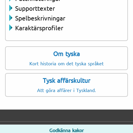
Supporttexter
Spelbeskrivningar
Karaktärsprofiler
Om tyska
Kort historia om det tyska språket
Tysk affärskultur
Att göra affärer i Tyskland.
Godkänna kakor
E-post
Telefon
Adress