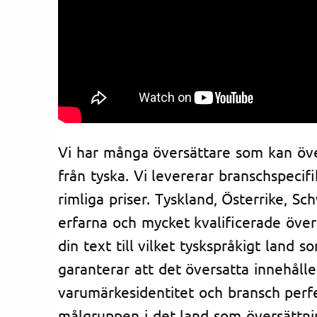
Vi har många översättare som kan över
från tyska. Vi levererar branschspecifi
rimliga priser. Tyskland, Österrike, Sc
erfarna och mycket kvalificerade över
din text till vilket tyskspråkigt land s
garanterar att det översatta innehåll
varumärkesidentitet och bransch perfe
målgruppen i det land som översättni