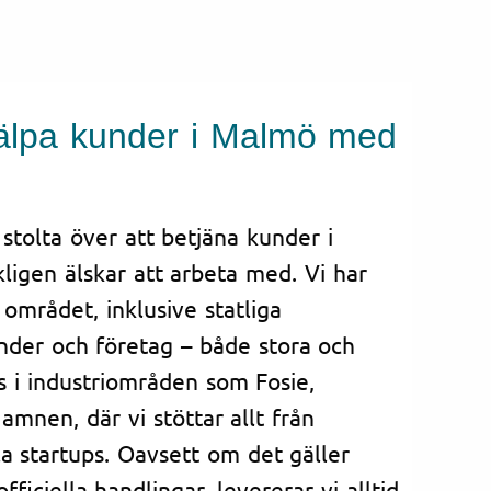
hjälpa kunder i Malmö med
 stolta över att betjäna kunder i
ligen älskar att arbeta med. Vi har
området, inklusive statliga
nder och företag – både stora och
s i industriområden som Fosie,
mnen, där vi stöttar allt från
ala startups. Oavsett om det gäller
ficiella handlingar, levererar vi alltid