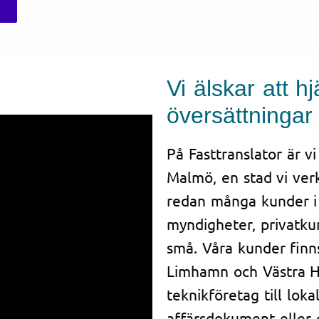
Vi älskar att 
översättningar
På Fasttranslator är vi
Malmö, en stad vi verk
redan många kunder i 
myndigheter, privatku
små. Våra kunder finn
Limhamn och Västra Ha
teknikföretag till lok
affärsdokument eller of