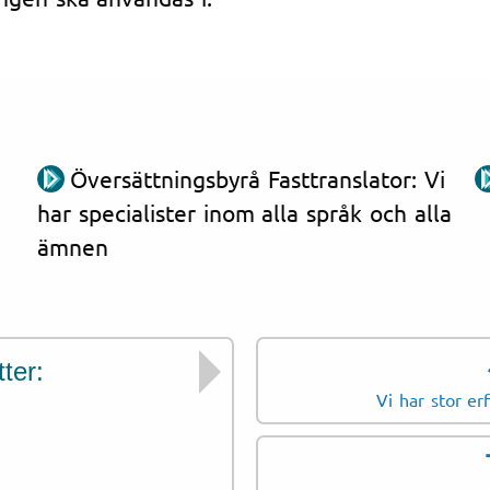
Översättningsbyrå Fasttranslator: Vi
har specialister inom alla språk och alla
ämnen
ter:
Dokument som vi 
Vi har stor er
Referensbrev
CV