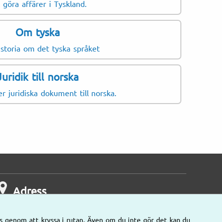
Diplom
 göra affärer i Tyskland.
r
Avhandl
Om tyska
g
Forsknin
istoria om det tyska språket
Skolcert
Lärarle
Juridik till norska
Arbetsk
er juridiska dokument till norska.
Anställ
Lönebe
Adress
s genom att kryssa i rutan. Även om du inte gör det kan du