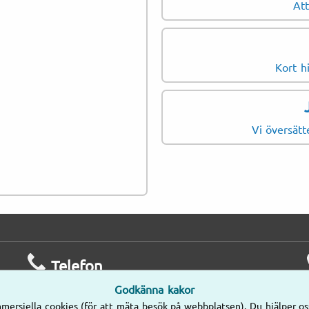
Personliga brev
Att
Företagsregistreringa
Handelsregisterutdra
Kort h
Årsredovisningar
Revisorsintyg
Skattebevis
Vi översätt
Företagskontrakt
Licensavtal
Telefon
Godkänna kakor
Mån–Fre
mersiella cookies (för att mäta besök på webbplatsen). Du hjälper os
8.00–17.00