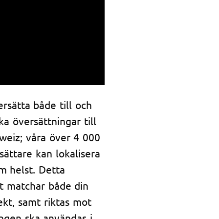
sätta både till och
ka översättningar till
hweiz; våra över 4 000
sättare kan lokalisera
om helst. Detta
et matchar både din
kt, samt riktas mot
ngen ska användas i.