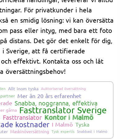
tningar. För privatkunder i hela
kså en smidig lösning: vi kan översätta
om pass eller intyg, med bara ett foto
å distans. Det gör det enkelt för dig,
i Sverige, att få certifierade
och effektivt. Kontakta oss och låt
na översättningsbehov!
Allt inom tyska
åden
Auktoriserad översättning
Mer än 20 års erfarenhet
partner
Snabba, noggranna, effektiva
erade
Fasttranslator Sverige
 er gärna
Kontor i Malmö
Fasttranslator
å
tade kostnader
I Malmö
Tyska
uter
Maskinöversättning
Tysk expertis
Snabbast i Malmö