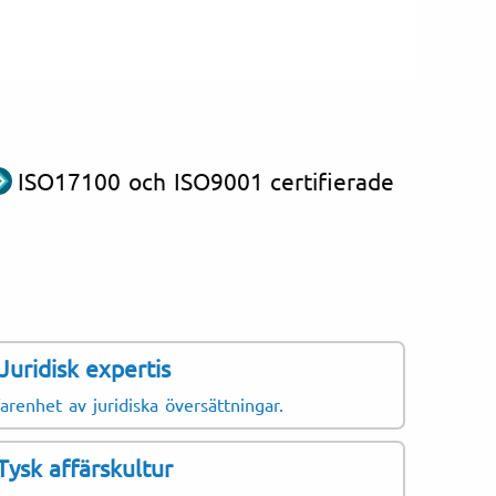
ISO17100 och ISO9001 certifierade
Juridisk expertis
ofta översätter:
Dokum
farenhet av juridiska översättningar.
Kursint
Tysk affärskultur
Studier