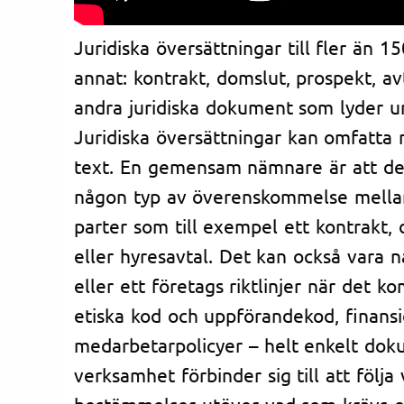
Juridiska översättningar till fler än 1
annat: kontrakt, domslut, prospekt, av
andra juridiska dokument som lyder u
Juridiska översättningar kan omfatta 
text. En gemensam nämnare är att de
någon typ av överenskommelse mellan 
parter som till exempel ett kontrakt,
eller hyresavtal. Det kan också vara 
eller ett företags riktlinjer när det ko
etiska kod och uppförandekod, finansie
medarbetarpolicyer – helt enkelt dok
verksamhet förbinder sig till att följa 
bestämmelser utöver vad som krävs enl