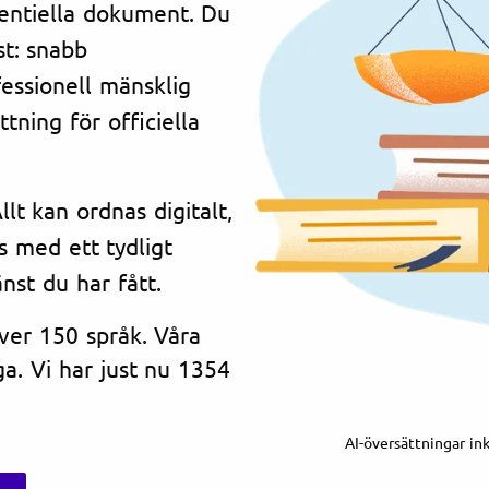
dentiella dokument. Du
st: snabb
essionell mänsklig
tning för officiella
lt kan ordnas digitalt,
s med ett tydligt
änst du har fått.
över 150 språk. Våra
a. Vi har just nu 1354
AI-översättningar in