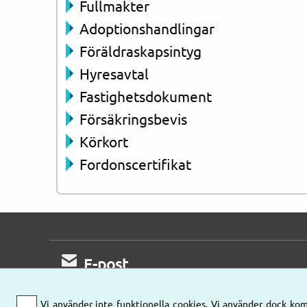
Fullmakter
Adoptionshandlingar
Föräldraskapsintyg
Hyresavtal
Fastighetsdokument
Försäkringsbevis
Körkort
Fordonscertifikat
E-post
Mejla oss gärna
Vi använder inte funktionella cookies. Vi använder dock kom
så kontaktar vi er!