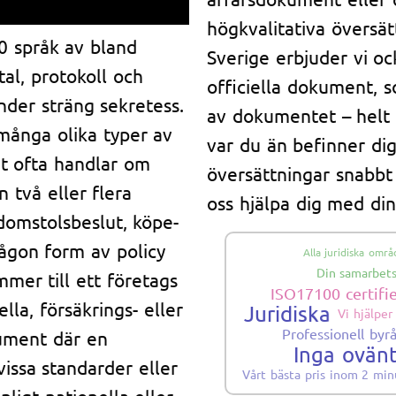
högkvalitativa översät
50 språk av bland
Sverige erbjuder vi oc
tal, protokoll och
officiella dokument, s
nder sträng sekretess.
av dokumentet – helt p
många olika typer av
var du än befinner dig 
t ofta handlar om
översättningar snabbt 
två eller flera
oss hjälpa dig med di
 domstolsbeslut, köpe-
någon form av policy
Alla juridiska omr
Din samarbets
mmer till ett företags
ISO17100 certifi
lla, försäkrings- eller
Juridiska
Vi hjälper
Professionell byr
ument där en
Inga ovän
vissa standarder eller
Vårt bästa pris inom 2 min
igt nationella eller