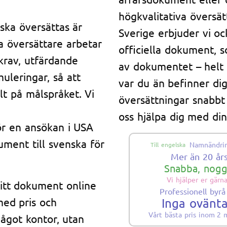
högkvalitativa översät
ska översättas är
Sverige erbjuder vi oc
ra översättare arbetar
officiella dokument, s
krav, utfärdande
av dokumentet – helt p
uleringar, så att
var du än befinner dig 
llt på målspråket. Vi
översättningar snabbt 
oss hjälpa dig med di
för en ansökan i USA
ument till svenska för
Namnändri
Till engelska
Mer än 20 år
Snabba, nogg
Vi hjälper er gärn
ditt dokument online
Professionell byrå
med pris och
Inga ovänt
Vårt bästa pris inom 2 
ågot kontor, utan