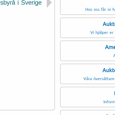
sbyrå i Sverige
Dokument som vi 
Hos oss får ni h
Domstolsbeslut
Aukt
Testamenten
Fullmakter
Vi hjälper er
Adoptionshandlingar
Ame
Föräldraskapsintyg
Hyresavtal
Fastighetsdokument
Aukt
Försäkringsbevis
Våra översättare
Körkort
Fordonscertifikat
Inform