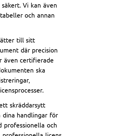
 säkert. Vi kan även
, tabeller och annan
ter till sitt
ument där precision
r även certifierade
r dokumenten ska
streringar,
licensprocesser.
ett skräddarsytt
 dina handlingar för
d professionella och
n professionella licens