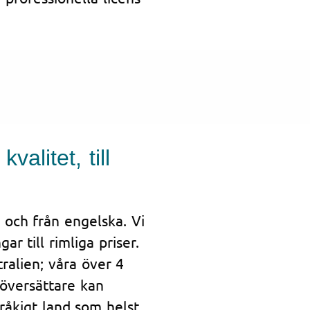
alitet, till
l och från engelska. Vi
r till rimliga priser.
ralien; våra över 4
 översättare kan
pråkigt land som helst.