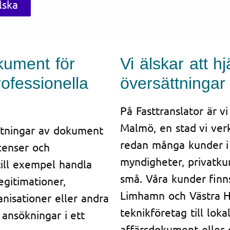
lska
kument för
Vi älskar att 
ofessionella
översättningar
På Fasttranslator är vi
Malmö, en stad vi verk
ättningar av dokument
redan många kunder i 
icenser och
myndigheter, privatku
till exempel handla
små. Våra kunder finn
egitimationer,
Limhamn och Västra Ha
anisationer eller andra
teknikföretag till lok
ansökningar i ett
affärsdokument eller of