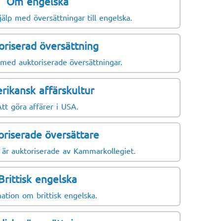
Om engelska
ofta översätter:
Dokum
jälp med översättningar till engelska.
Referen
oriserad översättning
CV
Personl
 med auktoriserade översättningar.
Företag
rikansk affärskultur
Handels
Att göra affärer i USA.
Årsredo
Revisor
oriserade översättare
Skatteb
 är auktoriserade av Kammarkollegiet.
Företag
Licensa
Brittisk engelska
ation om brittisk engelska.