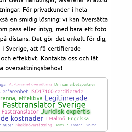
tningar. För privatkunder i hela
kså en smidig lösning: vi kan översätta
om pass eller intyg, med bara ett foto
å distans. Det gör det enkelt för dig,
i Sverige, att få certifierade
och effektivt. Kontakta oss och låt
na översättningsbehov!
ngar
Din samarbetspartner
Auktoriserad översättning
s erfarenhet
ISO17100 certifierade
Legitimerade
ranna, effektiva
Fasttranslator Sverige
a
Juridisk expertis
Fasttranslator
ade kostnader
I Malmö
Engelska
minuter
Maskinöversättning
Domslut
Kontor i Malmö