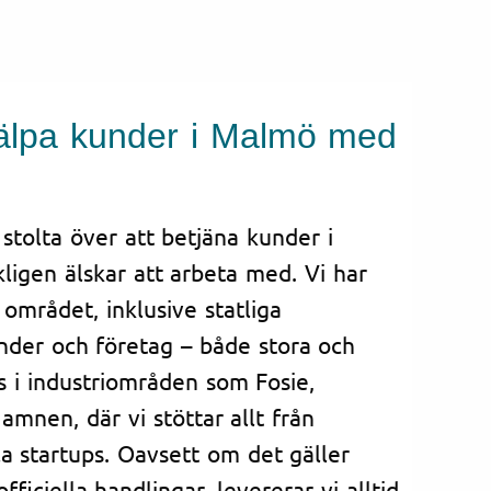
hjälpa kunder i Malmö med
 stolta över att betjäna kunder i
ligen älskar att arbeta med. Vi har
området, inklusive statliga
nder och företag – både stora och
s i industriområden som Fosie,
mnen, där vi stöttar allt från
ala startups. Oavsett om det gäller
ficiella handlingar, levererar vi alltid