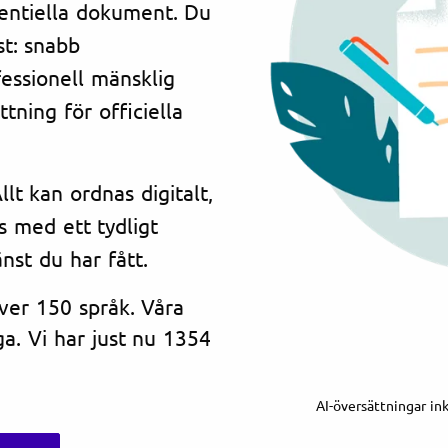
dentiella dokument. Du
st: snabb
essionell mänsklig
tning för officiella
lt kan ordnas digitalt,
s med ett tydligt
änst du har fått.
över 150 språk. Våra
a. Vi har just nu 1354
AI-översättningar in