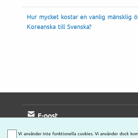
Hur mycket kostar en vanlig mänsklig ö
Koreanska till Svenska?
E-post
Mejla oss gärna
Vi använder inte funktionella cookies. Vi använder dock kom
så kontaktar vi er!