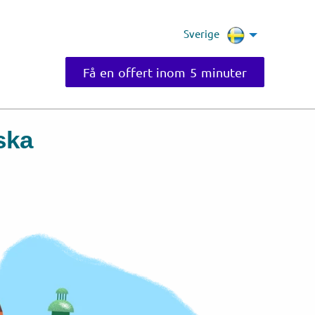
Sverige
Få en offert inom 5 minuter
ska