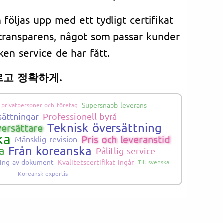
 följas upp med ett tydligt certifikat
transparens, något som passar kunder
ken service de har fått.
르고 정확하게.
Supersnabb leverans
 privatpersoner och företag
sättningar
Professionell byrå
Teknisk översättning
versättare
ka
Pris och leveranstid
Mänsklig revision
Från koreanska
a
Pålitlig service
ning av dokument
Kvalitetscertifikat ingår
Till svenska
Koreansk expertis