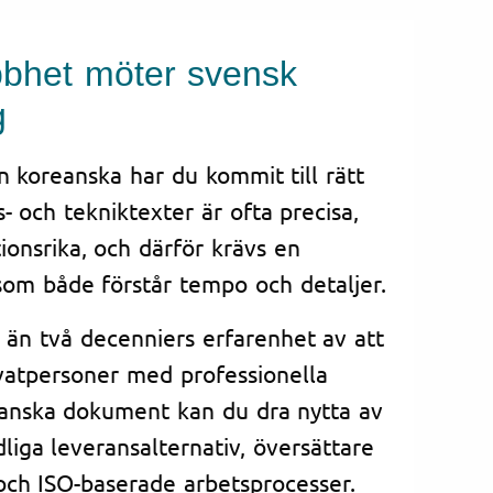
bhet möter svensk
g
n koreanska har du kommit till rätt
s- och tekniktexter är ofta precisa,
onsrika, och därför krävs en
som både förstår tempo och detaljer.
 än två decenniers erfarenhet av att
ivatpersoner med professionella
eanska dokument kan du dra nytta av
dliga leveransalternativ, översättare
ch ISO-baserade arbetsprocesser.