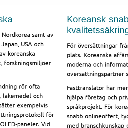
ska
Koreansk snab
kvalitetssäkrin
h Nordkorea samt av
, Japan, USA och
För översättningar frå
 av koreanska
plats. Koreanska affär
, forskningsmiljöer
moderna och informati
översättningspartner 
dning rör ofta
Fasttranslator har mer
k, läkemedel och
hjälpa företag och pr
sätter exempelvis
språkprojekt. För kor
ättningsprotokoll för
snabb onlineoffert, ty
r OLED-paneler. Vid
med branschkunskap o