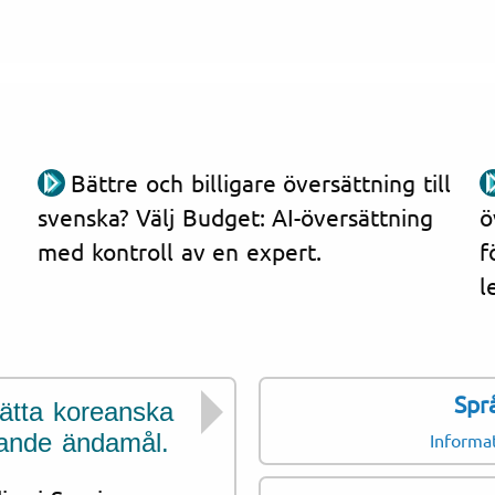
Bättre och billigare översättning till
svenska? Välj Budget: AI-översättning
ö
med kontroll av en expert.
f
l
Spr
sätta koreanska
Vi har erfarenhet 
jande ändamål.
från Sydkorea oc
Informa
sammanhang till 