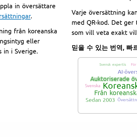
ppla in översättare
Varje översättning kan
rsättningar
.
med QR-kod. Det ger 
tning från koreanska
som vill veta exakt vil
ingsintyg eller
믿을 수 있는 번역, 빠
in i Sverige.
Svensk expertis
För
AI-över
Auktoriserade ö
Koreans
Svenska
Från koreansk
Sedan 2003
Översätt