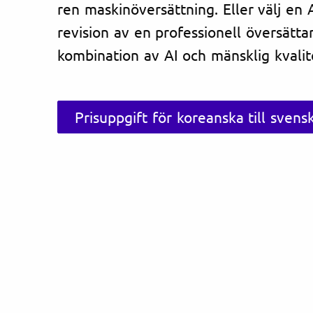
ren maskinöversättning. Eller välj en
revision av en professionell översätta
kombination av AI och mänsklig kvalite
Prisuppgift för koreanska till svens