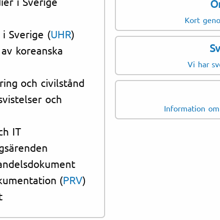
ier i Sverige
O
Grundcertifikat (
Kort gen
Familjerelationsi
i Sverige (
UHR
)
Vigselbevis (혼인
Sv
 av koreanska
Födelsebevis (출생
Vi har s
Polisintyg (범죄경
ring och civilstånd
Examensbevis (졸
svistelser och
Information om 
Betygsutdrag (성적
In- och utresein
ch IT
Anställningsintyg
ngsärenden
Pass (여권)
 handelsdokument
kumentation (
PRV
)
t