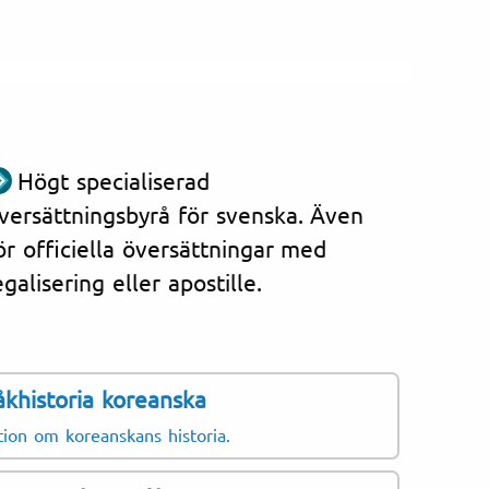
Högt specialiserad
versättningsbyrå för svenska. Även
ör officiella översättningar med
egalisering eller apostille.
åkhistoria koreanska
av att översätta handlingar
h andra koreanskspråkiga
tion om koreanskans historia.
svenska.