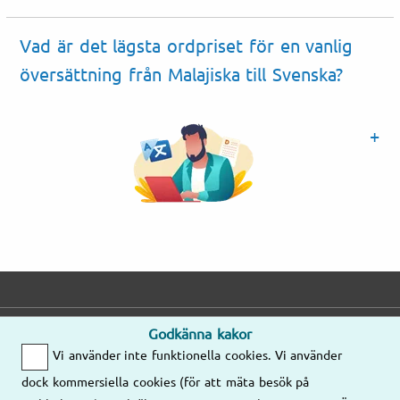
Vad är det lägsta ordpriset för en vanlig
översättning från Malajiska till Svenska?
Godkänna kakor
E-post
Telefon
Adress
Vi använder inte funktionella cookies. Vi använder
Mejla oss gärna
Mån–Fre
dock kommersiella cookies (för att mäta besök på
så kontaktar vi
8.00–17.00