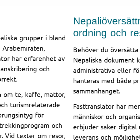
Nepaliöversät
ordning och re
aliska grupper i bland
e Arabemiraten,
Behöver du översätta 
ator har erfarenhet av
Nepaliska dokument ka
ranskribering och
administrativa eller f
rrekt.
hanteras med både pre
sammanhanget.
om te, kaffe, mattor,
och turismrelaterade
Fasttranslator har mer
prungsintyg för
människor och organis
r trekkingprogram och
erbjuder säker digital
. Vid texter om resor,
leverans och möjlighet