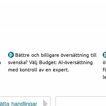
Bättre och billigare översättning till
a
svenska? Välj Budget: AI-översättning
ö
med kontroll av en expert.
f
l
ätta handlingar
Vi har erfarenhet 