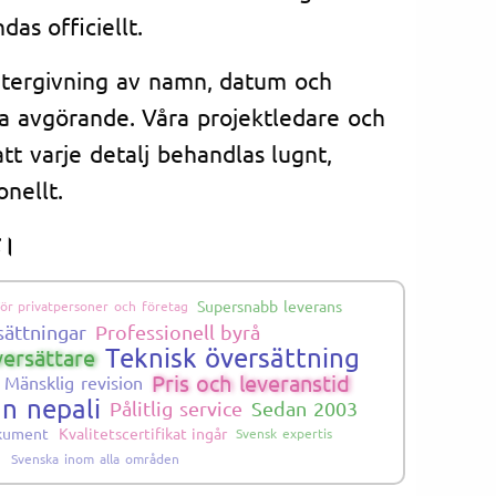
as officiellt.
 återgivning av namn, datum och
a avgörande. Våra projektledare och
att varje detalj behandlas lugnt,
nellt.
ट।
Supersnabb leverans
ör privatpersoner och företag
sättningar
Professionell byrå
Teknisk översättning
versättare
Pris och leveranstid
Mänsklig revision
ån nepali
Pålitlig service
Sedan 2003
okument
Kvalitetscertifikat ingår
Svensk expertis
Svenska inom alla områden