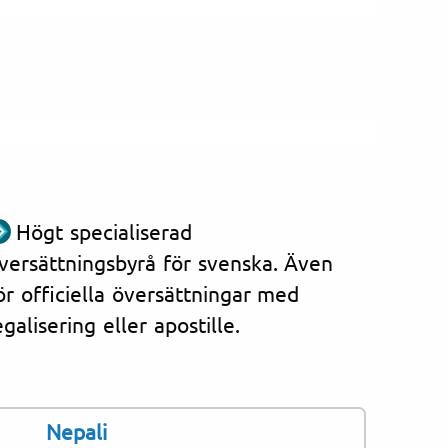
Högt specialiserad
versättningsbyrå för svenska. Även
ör officiella översättningar med
egalisering eller apostille.
Nepali
av att översätta