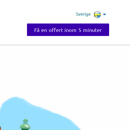
Sverige
Få en offert inom 5 minuter