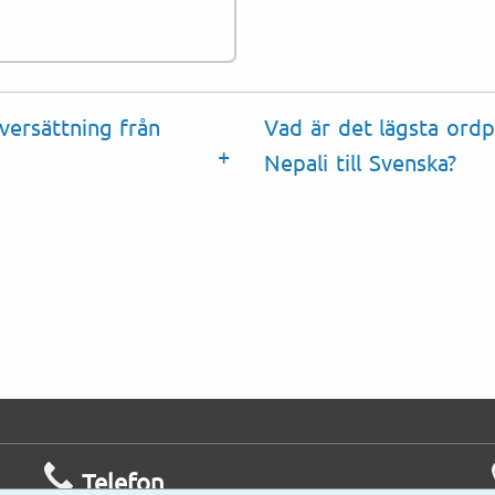
Äktenskap, födelse o
versättning från
Vad är det lägsta ordp
Nepali till Svenska?
Telefon