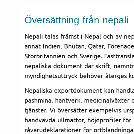
Översättning från nepali
Nepali talas främst i Nepal och av nep
annat Indien, Bhutan, Qatar, Förenad
Storbritannien och Sverige. Fasttransl
nepaliska dokument där skrift, namnt
myndighetsuttryck behöver återges ko
Nepaliska exportdokument kan handla 
pashmina, hantverk, medicinalväxter 
tjänster. Vi översätter exempelvis urs
handvävda ullmattor, höjdprofiler fö
råvarudeklarationer för örtblandningar