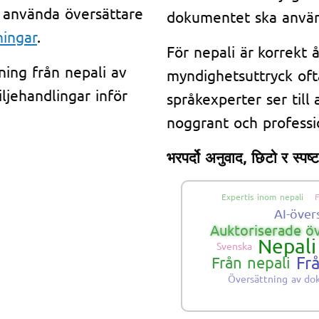
 använda översättare
dokumentet ska använd
ningar
.
För nepali är korrekt
ning från nepali av
myndighetsuttryck oft
ljehandlingar inför
språkexperter ser till 
noggrant och professio
भरपर्दो अनुवाद, छिटो र स्पष्
Expertis inom nepali
F
AI-över
Auktoriserade ö
Nepali
Svenska
Fr
Från nepali
Översättning av d