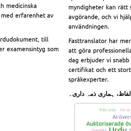
och medicinska
myndigheter kan rätt
e med erfarenhet av
avgörande, och vi hjäl
.
användningen.
rdudokument, till
Fasttranslator har me
ler examensintyg som
att göra professionella
dag erbjuder vi snabb 
certifikat och ett stor
språkexperter.
لفاظ، ہماری ذمہ داری۔
Från urdu
För pr
AI-över
Auktoriserade ö
Urdu
Svenska