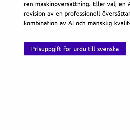
ren maskinöversättning. Eller välj en
revision av en professionell översätta
kombination av AI och mänsklig kvalite
Prisuppgift för urdu till svenska