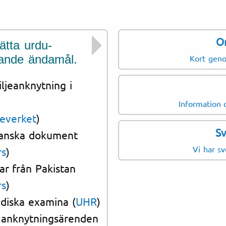
O
ätta urdu-
Vi har erfarenhet 
jande ändamål.
från Pakistan, In
Kort gen
sammanhang till 
iljeanknytning i
Information o
teverket
)
Sv
stanska dokument
Vigselbe
Vi har s
rs
)
ar från Pakistan
rs
)
ndiska examina (
UHR
)
h anknytningsärenden