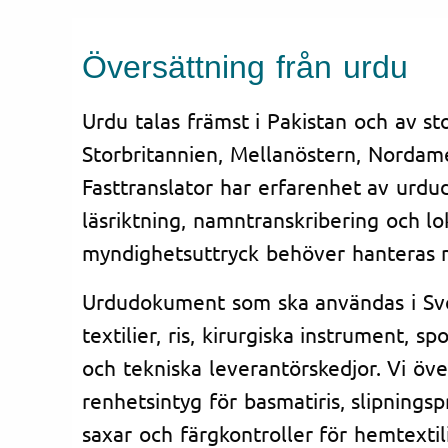
Översättning från urdu
Urdu talas främst i Pakistan och av st
Storbritannien, Mellanöstern, Nordam
Fasttranslator har erfarenhet av urdu
läsriktning, namntranskribering och lo
myndighetsuttryck behöver hanteras 
Urdudokument som ska användas i Sve
textilier, ris, kirurgiska instrument, sp
och tekniska leverantörskedjor. Vi öv
renhetsintyg för basmatiris, slipningsp
saxar och färgkontroller för hemtexti