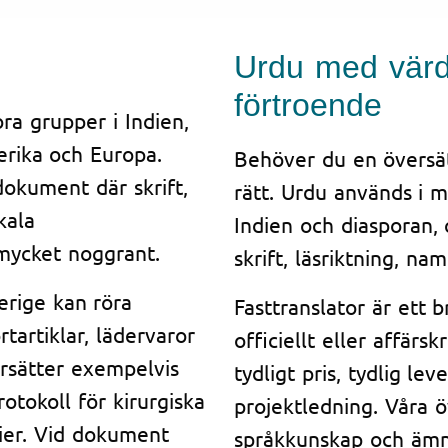
Urdu med värdi
förtroende
ora grupper i Indien,
erika och Europa.
Behöver du en översä
dokument där skrift,
rätt. Urdu används i 
kala
Indien och diasporan,
mycket noggrant.
skrift, läsriktning, na
rige kan röra
Fasttranslator är ett 
ortartiklar, lädervaror
officiellt eller affärs
ersätter exempelvis
tydligt pris, tydlig le
rotokoll för kirurgiska
projektledning. Våra ö
lier. Vid dokument
språkkunskap och ämn