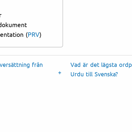
Pass (پاسپورٹ)
r
sdokument
entation (
PRV
)
versättning från
Vad är det lägsta ordp
Urdu till Svenska?