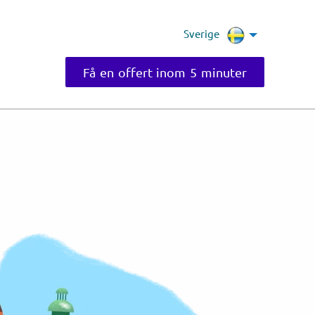
Sverige
Få en offert inom 5 minuter