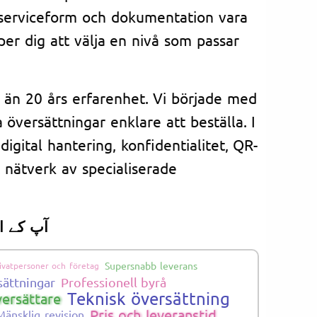
 serviceform och dokumentation vara
per dig att välja en nivå som passar
r än 20 års erfarenhet. Vi började med
 översättningar enklare att beställa. I
digital hantering, konfidentialitet, QR-
t nätverk av specialiserade
آپ کے ا
Supersnabb leverans
ivatpersoner och företag
sättningar
Professionell byrå
Teknisk översättning
versättare
Pris och leveranstid
Mänsklig revision