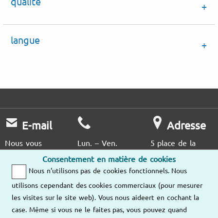
qualité
langue
E-mail
Adresse
Nous vous
Lun. – Ven.
5 place de la
répondrons dès
9h00 – 18h00
Pyramide
Consentement en matière de cookies
que possible.
Tour Ariane, La
Nous n'utilisons pas de cookies fonctionnels. Nous
Défense 9
utilisons cependant des cookies commerciaux (pour mesurer
92088 Paris
Envoyez-nous
les visites sur le site web). Vous nous aideert en cochant la
un e-mail
case. Même si vous ne le faites pas, vous pouvez quand