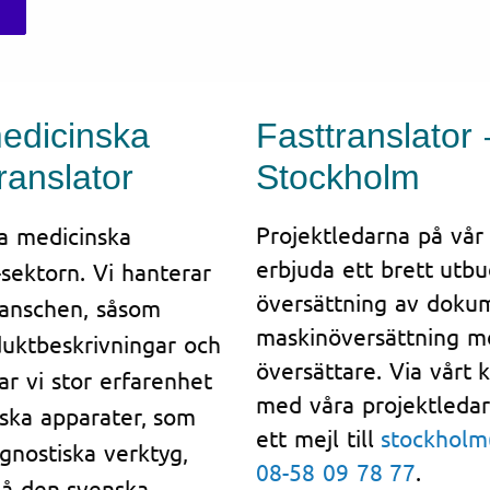
edicinska
Fasttranslator 
ranslator
Stockholm
Projektledarna på vår
ka medicinska
erbjuda ett brett utbu
-sektorn. Vi hanterar
översättning av dokum
branschen, såsom
maskinöversättning me
oduktbeskrivningar och
översättare. Via vårt 
ar vi stor erfarenhet
med våra projektledar
nska apparater, som
ett mejl till
stockholm
gnostiska verktyg,
08-58 09 78 77
.
 nå den svenska