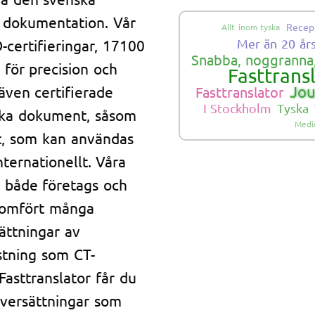
 dokumentation. Vår
Recep
Allt inom tyska
-certifieringar, 17100
Mer än 20 år
Snabba, noggranna,
för precision och
Fasttrans
 även certifierade
Jou
Fasttranslator
I Stockholm
Tyska
nska dokument, såsom
Medic
pt, som kan användas
nternationellt. Våra
a både företags och
enomfört många
ättningar av
stning som CT-
Fasttranslator får du
översättningar som