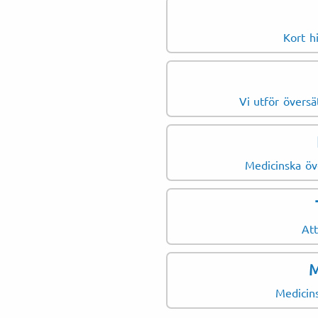
Kort h
Vi utför översä
Medicinska öve
Att
M
Medicins