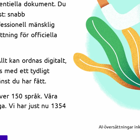
dentiella dokument. Du
st: snabb
essionell mänsklig
tning för officiella
lt kan ordnas digitalt,
s med ett tydligt
änst du har fått.
över 150 språk. Våra
a. Vi har just nu 1354
AI-översättningar in