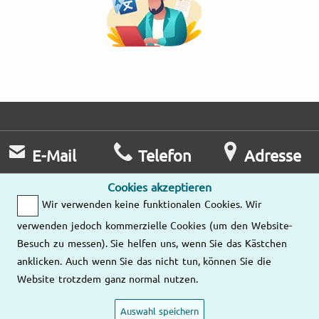
E-Mail
Telefon
Adresse
Wir antworten
Mo – Fr
Cookies akzeptieren
Ihnen so rasch
9:00 – 18:00
Wir verwenden keine funktionalen Cookies. Wir
Unsere
wie möglich.
Tel.:
Standorte
verwenden jedoch kommerzielle Cookies (um den Website-
Besuch zu messen). Sie helfen uns, wenn Sie das Kästchen
Schreiben Sie
01/229 73 20
anklicken. Auch wenn Sie das nicht tun, können Sie die
uns eine E-
Website trotzdem ganz normal nutzen.
Mail
Auswahl speichern