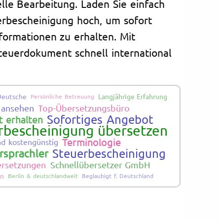
lle Bearbeitung. Laden Sie einfach
erbescheinigung hoch, um sofort
nformationen zu erhalten. Mit
 Steuerdokument schnell international
Deutsche
Langjährige Erfahrung
Persönliche Betreuung
s ansehen
Top-Übersetzungsbüro
Sofortiges Angebot
 erhalten
rbescheinigung übersetzen
Terminologie
nd kostengünstig
Steuerbescheinigung
sprachler
bersetzungen
Schnellübersetzer GmbH
in
Berlin & deutschlandweit
Beglaubigt f. Deutschland