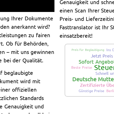
Genauigkeit und schne
einen Scan Ihrer Steu
tzung Ihrer Dokumente
Preis- und Lieferzeiti
rden anerkannt wird?
Fasttranslator ist Ihr
tleistungen zu fairen
einsatzbereit!
rt. Ob für Behörden,
Ins 
Preis für Beglaubigung
en – mit uns gewinnen
Jetzt Prei
e bei der Qualität.
Sofort Angebot
Steue
Beste Preise
f beglaubigte
Schnell u
Deutsche Mutter
okument wird mit
Zertifizierte Ü
ner offiziellen
Günstige Preise
Berl
zlichen Standards
te Genauigkeit und