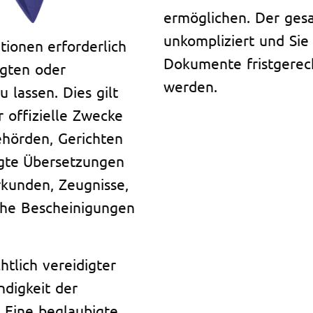
ermöglichen. Der gesa
unkompliziert und Sie 
tionen erforderlich
Dokumente fristgerech
igten oder
werden.
 lassen. Dies gilt
 offizielle Zwecke
ehörden, Gerichten
igte Übersetzungen
rkunden, Zeugnisse,
che Bescheinigungen
htlich vereidigter
ndigkeit der
. Eine beglaubigte