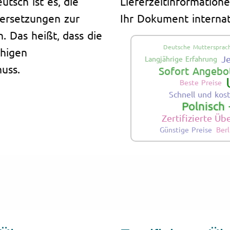
tsch ist es, die
Lieferzeitinformatione
bersetzungen zur
Ihr Dokument internat
. Das heißt, dass die
Deutsche Muttersprach
chigen
J
Langjährige Erfahrung
uss.
Sofort Angebot
Beste Preise
Schnell und kos
Polnisch 
Zertifizierte Ü
Günstige Preise
Berl