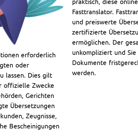
praktisch, diese onlin
Fasttranslator. Fasttra
und preiswerte Überse
zertifizierte Überse
ermöglichen. Der gesa
unkompliziert und Sie 
tionen erforderlich
Dokumente fristgerech
igten oder
werden.
 lassen. Dies gilt
 offizielle Zwecke
ehörden, Gerichten
igte Übersetzungen
rkunden, Zeugnisse,
che Bescheinigungen