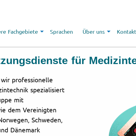
re Fachgebiete
Sprachen
Über uns
Kontak
tzungsdienste für Medizint
 wir professionelle
ntechnik spezialisiert
ruppe mit
wie dem Vereinigten
, Norwegen, Schweden,
n und Dänemark