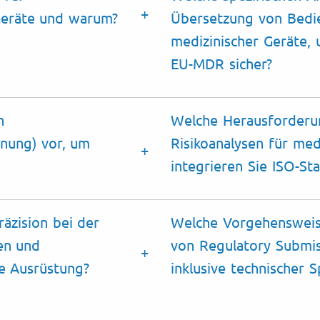
Geräte und warum
?
Übersetzung von Bedie
medizinischer Geräte, 
EU-MDR sicher
?
n
Welche Herausforderu
nung) vor, um
Risikoanalysen für med
integrieren Sie ISO-St
räzision bei der
Welche Vorgehensweis
en und
von Regulatory Submi
e Ausrüstung
?
inklusive technischer S