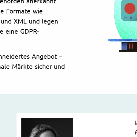
Behörden anerkannt
xe Formate wie
N und XML und legen
ie eine GDPR-
hneidertes Angebot –
onale Märkte sicher und