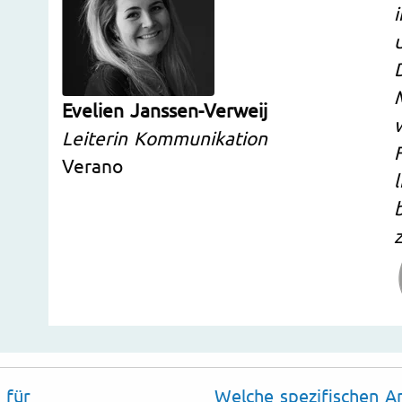
Evelien Janssen-Verweij
Leiterin Kommunikation
Verano
z
 für
Welche spezifischen A