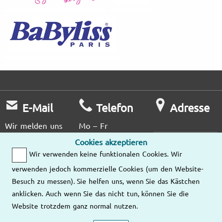
E-Mail
Telefon
Adresse
Wir melden uns
Mo – Fr
so schnell wie
9:00 – 18:00
Cookies akzeptieren
Unsere
möglich bei
Wir verwenden keine funktionalen Cookies. Wir
Standorte
Ihnen.
043 550 71 70
verwenden jedoch kommerzielle Cookies (um den Website-
Besuch zu messen). Sie helfen uns, wenn Sie das Kästchen
Schreiben Sie
anklicken. Auch wenn Sie das nicht tun, können Sie die
uns eine E-
Website trotzdem ganz normal nutzen.
Mail