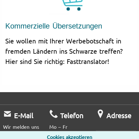
Kommerzielle Übersetzungen
Sie wollen mit Ihrer Werbebotschaft in
fremden Ländern ins Schwarze treffen?
Hier sind Sie richtig: Fasttranslator!
E-Mail
Telefon
Adresse
Wir melden uns
Mo – Fr
so schnell wie
9:00 – 18:00
Cookies akzeptieren
Unsere