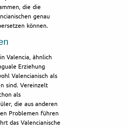
ammen, die die
encianischen genau
bersetzen können.
nen
in Valencia, ähnlich
inguale Erziehung
ohl Valencianisch als
n sind. Vereinzelt
chon als
ler, die aus anderen
sen Problemen führen
rt das Valencianische