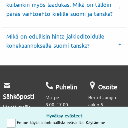
kuitenkin myös laadukas. Mikä on tällöin
paras vaihtoehto kielille suomi ja tanska?
Mikä on edullisin hinta jälkieditoidulle
konekäännökselle suomi tanska?
Puhelin
Osoite
Sähköposti
Ma–pe
Bertel Jungin
8.00–17.00
aukio 5
Lähetä meille
02600 Espoo
sähköpostia,
Hyväksy evästeet
vastaamme
(09) 2514
Emme käytä toiminnallisia evästeitä. Käytämme
nopeasti!