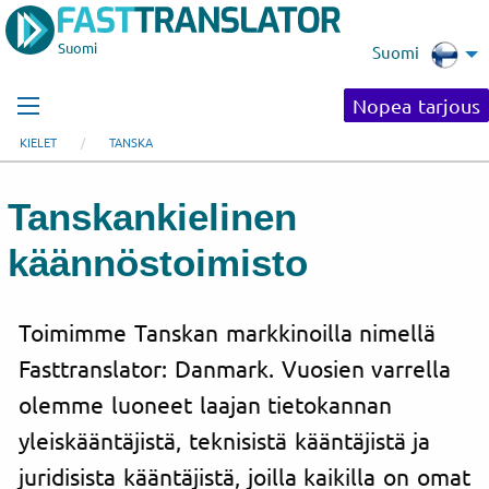
Suomi
Suomi
Nopea tarjous
KIELET
TANSKA
Tanskankielinen
käännöstoimisto
Toimimme Tanskan markkinoilla nimellä
Fasttranslator: Danmark. Vuosien varrella
olemme luoneet laajan tietokannan
yleiskääntäjistä, teknisistä kääntäjistä ja
juridisista kääntäjistä, joilla kaikilla on omat