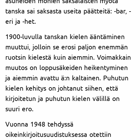
asuneiden monien saksalaisten myötä
tanska sai saksasta useita päätteitä: -bar, -
eri ja -het.
1900-luvulla tanskan kielen ääntäminen
muuttui, jolloin se erosi paljon enemmän
ruotsin kielestä kuin aiemmin. Voimakkain
muutos on loppusäkeiden heikentyminen
ja aiemmin avattu ä:n kaltainen. Puhutun
kielen kehitys on johtanut siihen, että
kirjoitetun ja puhutun kielen välillä on
suuri ero.
Vuonna 1948 tehdyssä
oikeinkirjoitusuudistuksessa otettiin