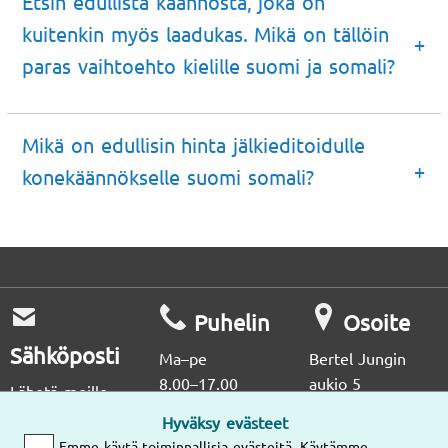
Etsin edullista käännöstä, joka on
kuitenkin myös laadukas. Mikä on tällöin
paras vaihtoehto kielille suomi ja somali?
Mikä on edullisin hinta jälkieditoidulle
konekäännökselle suomi somali?
Puhelin
Osoite
Sähköposti
Ma–pe
Bertel Jungin
8.00–17.00
aukio 5
Lähetä meille
02600 Espoo
sähköpostia,
Hyväksy evästeet
vastaamme
(09) 2514
Emme käytä toiminnallisia evästeitä. Käytämme