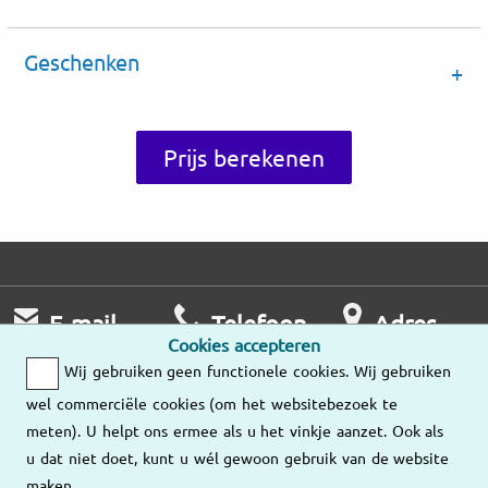
Geschenken
Prijs berekenen
E-mail
Telefoon
Adres
Cookies accepteren
Wij nemen zo
Ma – Vr
Wij gebruiken geen functionele cookies. Wij gebruiken
snel mogelijk
9:00 – 18:00
Onze
wel commerciële cookies (om het websitebezoek te
contact met u op.
vestigingen
meten). U helpt ons ermee als u het vinkje aanzet. Ook als
21 52 02 53
u dat niet doet, kunt u wél gewoon gebruik van de website
Stuur ons een
maken.