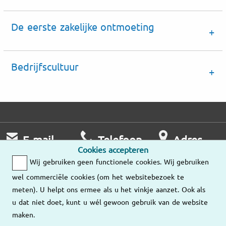
De eerste zakelijke ontmoeting
Bedrijfscultuur
E-mail
Telefoon
Adres
Cookies accepteren
Wij nemen zo
Ma – Vr
Wij gebruiken geen functionele cookies. Wij gebruiken
snel mogelijk
9:00 – 18:00
Onze
wel commerciële cookies (om het websitebezoek te
contact met u op.
vestigingen
meten). U helpt ons ermee als u het vinkje aanzet. Ook als
036-534 89 10
u dat niet doet, kunt u wél gewoon gebruik van de website
Stuur ons een
maken.