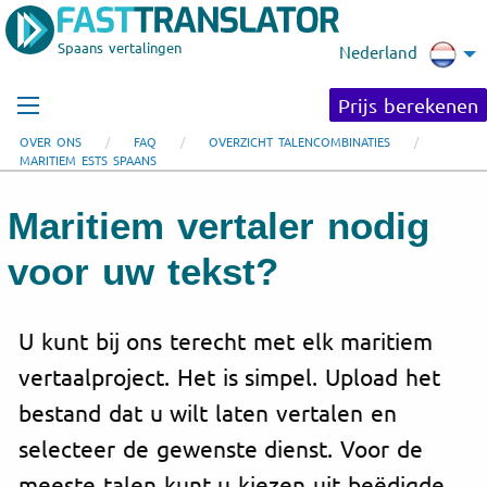
Spaans vertalingen
Nederland
Prijs berekenen
OVER ONS
FAQ
OVERZICHT TALENCOMBINATIES
MARITIEM ESTS SPAANS
Maritiem vertaler nodig
voor uw tekst?
U kunt bij ons terecht met elk maritiem
vertaalproject. Het is simpel. Upload het
bestand dat u wilt laten vertalen en
selecteer de gewenste dienst. Voor de
meeste talen kunt u kiezen uit beëdigde