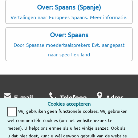
Over: Spaans (Spanje)
Vertalingen naar Europees Spaans. Meer informatie.
Over: Spaans
Door Spaanse moedertaalsprekers Evt. aangepast
naar specifiek land
E-mail
Telefoon
Adres
Cookies accepteren
Wij nemen zo
Ma – Vr
Wij gebruiken geen functionele cookies. Wij gebruiken
snel mogelijk
9:00 – 18:00
Onze
wel commerciële cookies (om het websitebezoek te
contact met u op.
vestigingen
meten). U helpt ons ermee als u het vinkje aanzet. Ook als
036-534 89 10
u dat niet doet, kunt u wél gewoon gebruik van de website