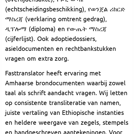
(echtscheidingsbeschikking), የወንጀል ሪከርድ
ማስረጃ (verklaring omtrent gedrag),
ዲፕሎማ (diploma) en የውጤት ማስረጃ
(cijferlijst). Ook adoptiedossiers,
asieldocumenten en rechtbankstukken
vragen om extra zorg.
Fasttranslator heeft ervaring met
Amhaarse brondocumenten waarbij zowel
taal als schrift aandacht vragen. Wij letten
op consistente transliteratie van namen,
juiste vertaling van Ethiopische instanties
en heldere weergave van zegels, stempels
en handgeschreven aantekeningen. Voor