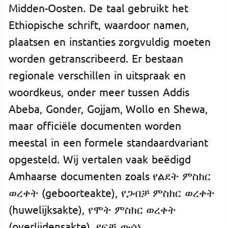
Midden-Oosten. De taal gebruikt het
Ethiopische schrift, waardoor namen,
plaatsen en instanties zorgvuldig moeten
worden getranscribeerd. Er bestaan
regionale verschillen in uitspraak en
woordkeus, onder meer tussen Addis
Abeba, Gonder, Gojjam, Wollo en Shewa,
maar officiële documenten worden
meestal in een formele standaardvariant
opgesteld. Wij vertalen vaak beëdigd
Amhaarse documenten zoals የልደት ምስክር
ወረቀት (geboorteakte), የጋብቻ ምስክር ወረቀት
(huwelijksakte), የሞት ምስክር ወረቀት
(overlijdensakte), የፍቺ ውሳኔ