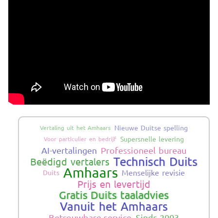
Nieuwe Duitse spelling
Vertaling uit het Amhaars
Supersnelle levering
Voor particulier en bedrijf
AI-vertalingen
Professioneel bureau
Technisch Duits
Beëdigd vertalers
Amhaars
Menselijke revisie
Duits
Prijs en levertijd
Gratis Duits taaladvies
Vanuit het Amhaars
Betrouwbare service
Sinds 2003