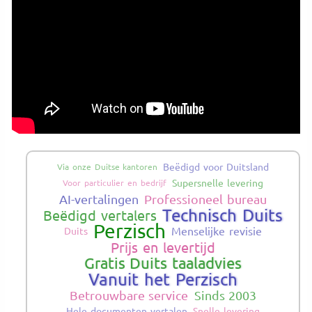
Beëdigd voor Duitsland
Via onze Duitse kantoren
Supersnelle levering
Voor particulier en bedrijf
AI-vertalingen
Professioneel bureau
Technisch Duits
Beëdigd vertalers
Perzisch
Menselijke revisie
Duits
Prijs en levertijd
Gratis Duits taaladvies
Vanuit het Perzisch
Betrouwbare service
Sinds 2003
Hele documenten vertalen
Snelle levering