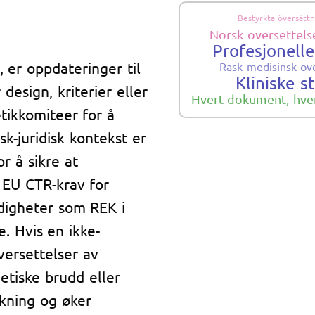
Bestyrkta översättn
Norsk oversettels
Profesjonelle
 er oppdateringer til
Rask medisinsk ov
Kliniske s
design, kriterier eller
Hvert dokument, hve
tikkomiteer for å
sk-juridisk kontekst er
r å sikre at
 EU CTR-krav for
ndigheter som REK i
e. Hvis en ikke-
versettelser av
 etiske brudd eller
skning og øker