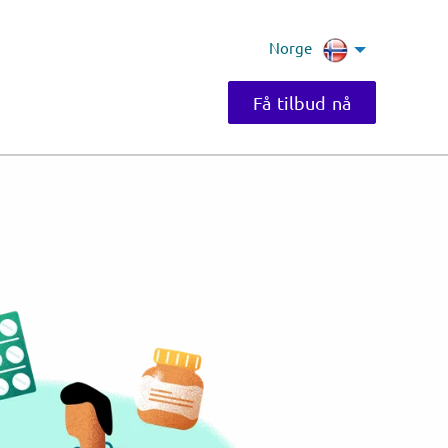
Norge
Få tilbud nå