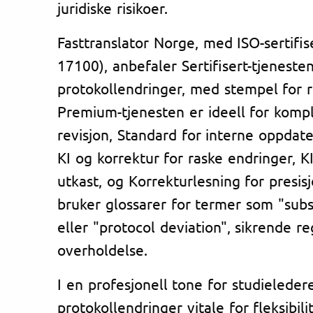
juridiske risikoer.
Fasttranslator Norge, med ISO-sertifi
17100), anbefaler Sertifisert-tjenesten
protokollendringer, med stempel for r
Premium-tjenesten er ideell for komp
revisjon, Standard for interne oppdat
KI og korrektur for raske endringer, K
utkast, og Korrekturlesning for presis
bruker glossarer for termer som "sub
eller "protocol deviation", sikrende re
overholdelse.
I en profesjonell tone for studieleder
protokollendringer vitale for fleksibili