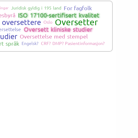
For fagfolk
Juridisk gyldig i 195 land
ingar
ISO 17100-sertifisert kvalitet
esbyrå
Oversetter
 oversettere
Oslo
Oversett kliniske studier
ersettelse
tudier
Oversettelse med stempel
rt språk
Engelsk?
CRF? DMP? Pasientinformasjon?