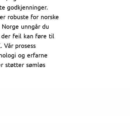
tte godkjenninger.
 er robuste for norske
or Norge unngår du
der feil kan føre til
K. Vår prosess
nologi og erfarne
r støtter sømløs