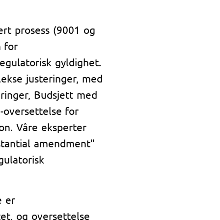
sert prosess (9001 og
 for
egulatorisk gyldighet.
lekse justeringer, med
eringer, Budsjett med
I-oversettelse for
jon. Våre eksperter
stantial amendment"
gulatorisk
e er
tet, og oversettelse