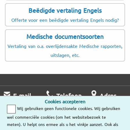
Beëdigde vertaling Engels
Offerte voor een beëdigde vertaling Engels nodig?
Medische documentsoorten
Vertaling van o.a. overlijdensakte Medische rapporten,
uitslagen, etc.
E-mail
Telefoon
Adres
Cookies accepteren
Wij nemen zo
Ma – Vr
Wij gebruiken geen functionele cookies. Wij gebruiken
snel mogelijk
9:00 – 18:00
Onze
wel commerciële cookies (om het websitebezoek te
contact met u op.
vestigingen
meten). U helpt ons ermee als u het vinkje aanzet. Ook als